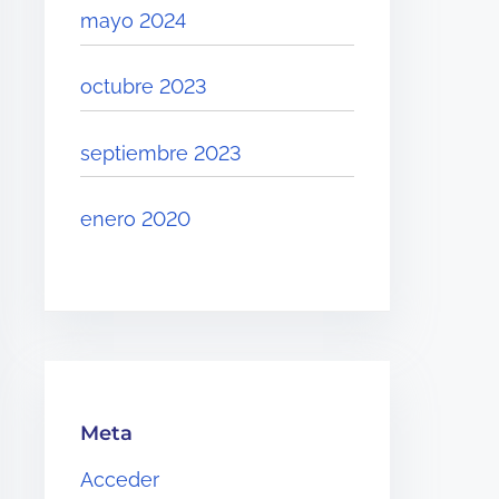
mayo 2024
octubre 2023
septiembre 2023
enero 2020
Meta
Acceder