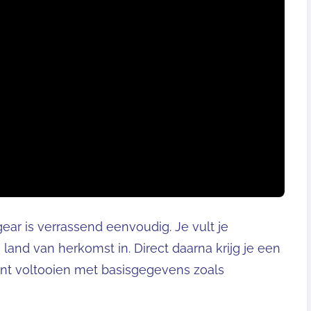
ar is verrassend eenvoudig. Je vult je
and van herkomst in. Direct daarna krijg je een
 kunt voltooien met basisgegevens zoals