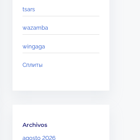
tsars
wazamba
wingaga
Сплиты
Archivos
agosto 2026