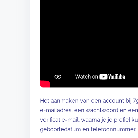
Het aanmaken van een account bij 7ge
e‑mailadres, een wachtwoord en een l
verificatie‑mail, waarna je je profiel
geboortedatum en telefoonnummer.