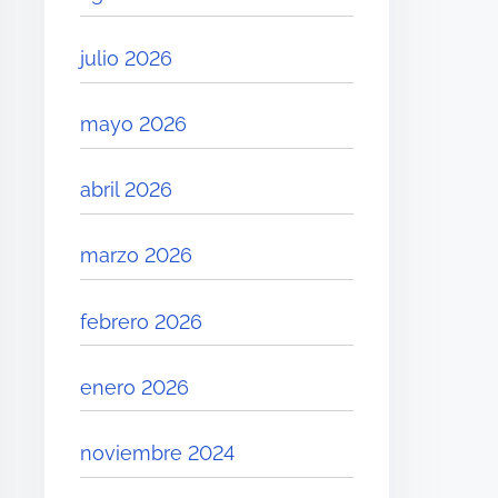
julio 2026
mayo 2026
abril 2026
marzo 2026
febrero 2026
enero 2026
noviembre 2024