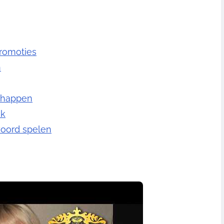
romoties
n
schappen
ak
twoord spelen